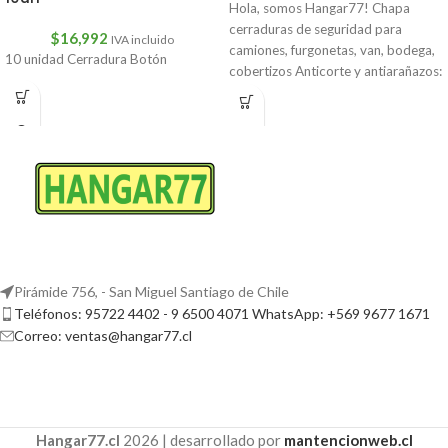
Hola, somos Hangar77! Chapa
cerraduras de seguridad para
$
16,992
IVA incluido
camiones, furgonetas, van, bodega,
10 unidad Cerradura Botón
cobertizos Anticorte y antiarañazos:
este candado de puerta
Pirámide 756, - San Miguel Santiago de Chile
Teléfonos: 95722 4402 - 9 6500 4071 WhatsApp: +569 9677 1671
Correo: ventas@hangar77.cl
Hangar77.cl
2026 | desarrollado por
mantencionweb.cl