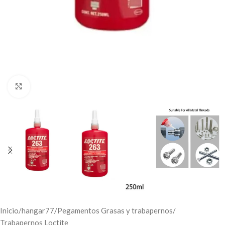
Click to enlarge
Inicio
/
hangar77
/
Pegamentos Grasas y trabapernos
/
Trabapernos Loctite