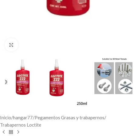
Click to enlarge
Inicio
/
hangar77
/
Pegamentos Grasas y trabapernos
/
Trabapernos Loctite