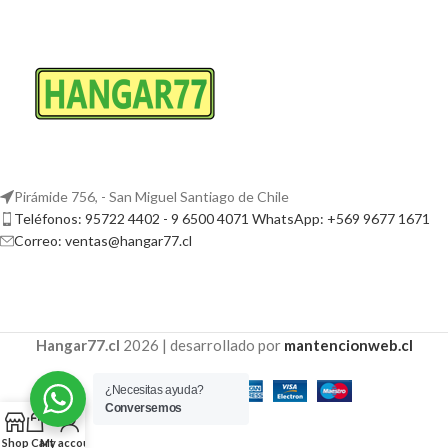
Pirámide 756, - San Miguel Santiago de Chile
Teléfonos: 95722 4402 - 9 6500 4071 WhatsApp: +569 9677 1671
Correo: ventas@hangar77.cl
Hangar77.cl
2026 | desarrollado por
mantencionweb.cl
¿Necesitas ayuda?
Conversemos
Shop
Cart
My account