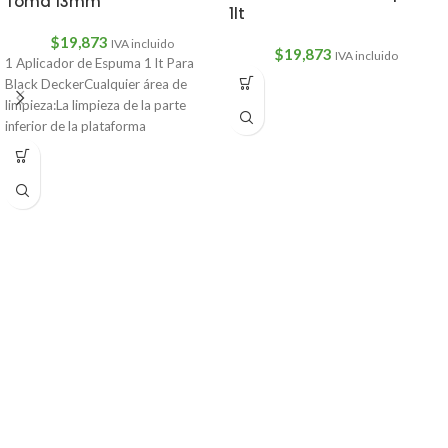
Toma 13mm
1lt
$
19,873
IVA incluido
$
19,873
IVA incluido
1 Aplicador de Espuma 1 lt Para
Black DeckerCualquier área de
limpieza:La limpieza de la parte
inferior de la plataforma