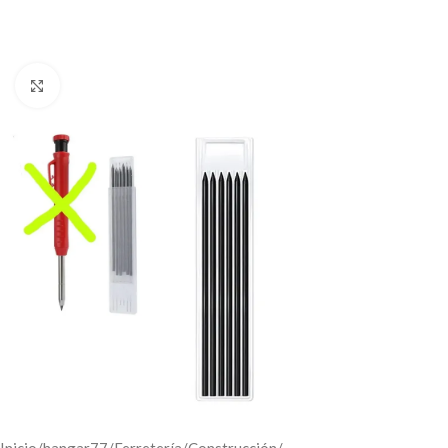
Click to enlarge
Inicio
/
hangar77
/
Ferretería
/
Construcción
/