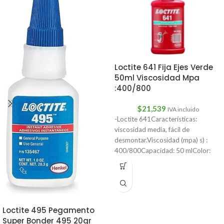
Loctite 641 Fija Ejes Verde
50ml Viscosidad Mpa
:400/800
$
21,539
IVA incluido
-Loctite 641Características:
viscosidad media, fácil de
desmontar.Viscosidad (mpa) s) :
400/800Capacidad: 50 mlColor:
amarilloFuerza de corte
psi:940Espacio máximo de llenado
Loctite 495 Pegamento
Super Bonder 495 20gr