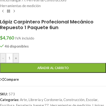
Herramientas de medición
Lápiz Carpintero Profecional Mecánico
Repuesto 1 Paquete 6un
$
4,760
IVA incluido
46 disponibles
-
+
AÑADIR AL CARRITO
Compare
SKU:
573
Categorías:
Arte, Librería y Cordonería
,
Construcción
,
Escolar
,
Escritura
,
Ferretería
,
hangar77
,
Herramientas de medición
,
Lápices
,