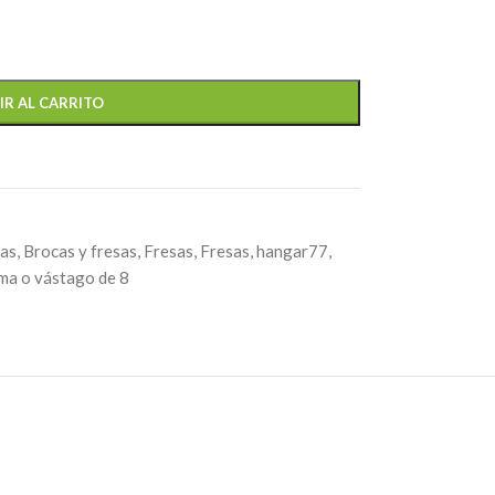
IR AL CARRITO
tas
,
Brocas y fresas
,
Fresas
,
Fresas
,
hangar77
,
ma o vástago de 8