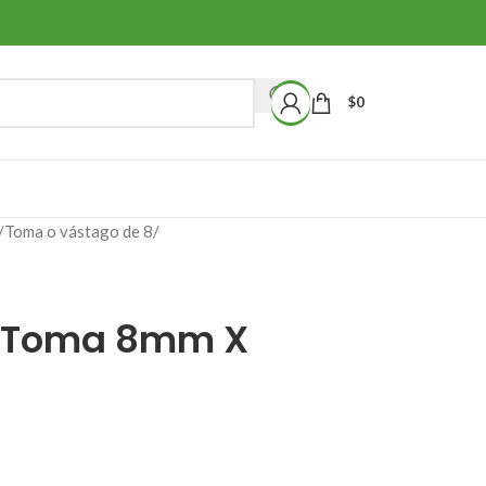
$
0
/
Toma o vástago de 8
/
T Toma 8mm X