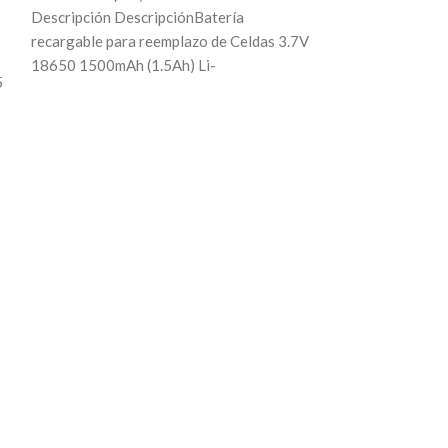
Descripción DescripciónBatería
recargable para reemplazo de Celdas 3.7V
18650 1500mAh (1.5Ah) Li-
5
ionCaracterísticas:Marca: Zetec. 100% de
calidad 100% Q.C. de cada
Fresa Madera 
Medidas Bást
$
5,
Características:
calidad.Uso para
otra carpintería
Calidad Industri