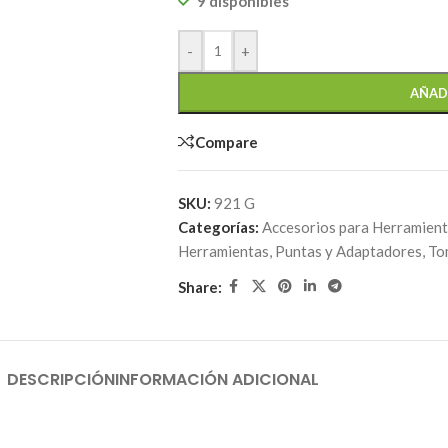
9 disponibles
-
+
AÑAD
Compare
SKU:
921 G
Categorías:
Accesorios para Herramien
Herramientas
,
Puntas y Adaptadores
,
To
Share:
DESCRIPCIÓN
INFORMACIÓN ADICIONAL