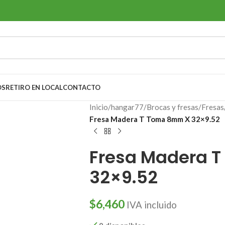
OS
RETIRO EN LOCAL
CONTACTO
Inicio
/
hangar77
/
Brocas y fresas
/
Fresas
Fresa Madera T Toma 8mm X 32×9.52
Fresa Madera 
32×9.52
$
6,460
IVA incluido