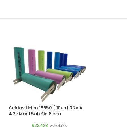
Celdas Li-ion 18650 ( 10un) 3.7v A
4.2v Max 1.5ah Sin Placa
$
22,423
5
IVA incluido