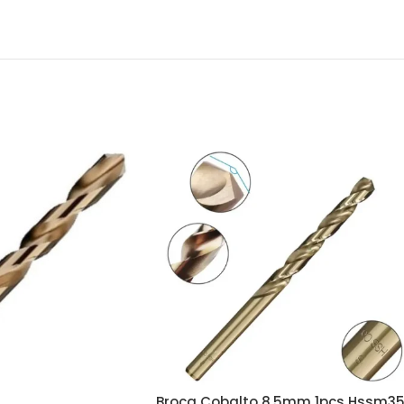
Broca Cobalto 8.5mm 1pcs Hssm3