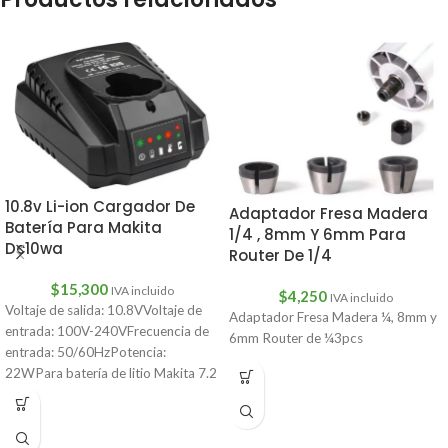
10.8v Li-ion Cargador De
Adaptador Fresa Madera
Batería Para Makita
1/4 , 8mm Y 6mm Para
Dc10wa
Router De 1/4
$
15,300
IVA incluido
$
4,250
IVA incluido
Voltaje de salida: 10.8VVoltaje de
Adaptador Fresa Madera ¼, 8mm y
entrada: 100V-240VFrecuencia de
6mm Router de ¼3pcs
entrada: 50/60HzPotencia:
22WPara batería de litio Makita 7.2
V/10.8VCantidad: 1 ud.