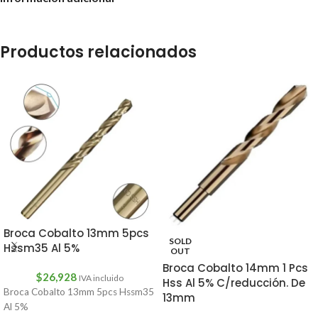
Productos relacionados
Broca Cobalto 13mm 5pcs
SOLD
Hssm35 Al 5%
OUT
Broca Cobalto 14mm 1 Pcs
$
26,928
IVA incluido
Hss Al 5% C/reducción. De
Broca Cobalto 13mm 5pcs Hssm35
13mm
Al 5%