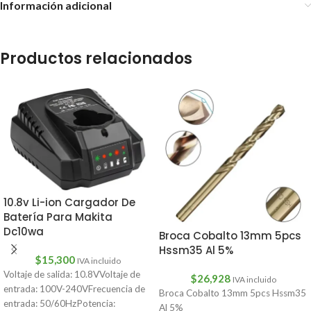
Información adicional
Productos relacionados
10.8v Li-ion Cargador De
Batería Para Makita
Dc10wa
Broca Cobalto 13mm 5pcs
Hssm35 Al 5%
$
15,300
IVA incluido
Voltaje de salida: 10.8VVoltaje de
$
26,928
IVA incluido
entrada: 100V-240VFrecuencia de
Broca Cobalto 13mm 5pcs Hssm35
entrada: 50/60HzPotencia:
Al 5%