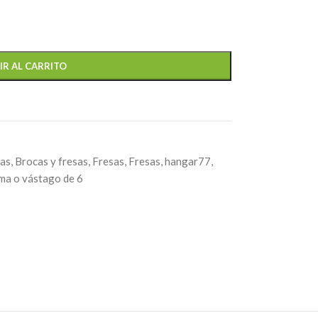
IR AL CARRITO
tas
,
Brocas y fresas
,
Fresas
,
Fresas
,
hangar77
,
ma o vástago de 6