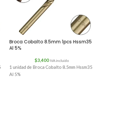
Broca Cobalto 8.5mm 1pcs Hssm35
Al 5%
$
3,400
IVA incluido
SOLD
5
1 unidad de Broca Cobalto 8.5mm Hssm35
OUT
Al 5%
Broca Hss M2
Dureza Din 34
$
25
Somos Hangar77
Velocidad 27mm
Morse