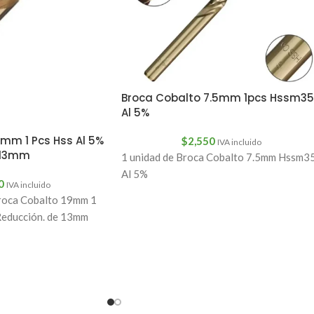
Broca Cobalto 7.5mm 1pcs Hssm35
Al 5%
mm 1 Pcs Hss Al 5%
$
2,550
IVA incluido
 13mm
1 unidad de Broca Cobalto 7.5mm Hssm3
Al 5%
0
IVA incluido
oca Cobalto 19mm 1
Reducción. de 13mm