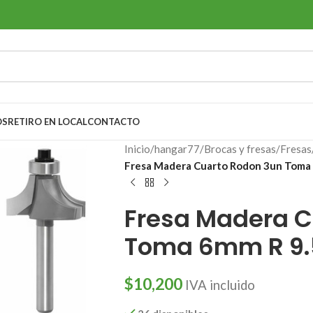
OS
RETIRO EN LOCAL
CONTACTO
Inicio
/
hangar77
/
Brocas y fresas
/
Fresas
Fresa Madera Cuarto Rodon 3un Toma 
Fresa Madera C
Toma 6mm R 9.52
$
10,200
IVA incluido