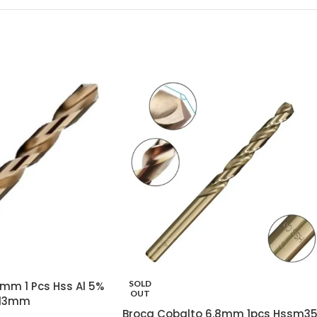
SOLD
mm 1 Pcs Hss Al 5%
OUT
 13mm
Broca Cobalto 6.8mm 1pcs Hssm3