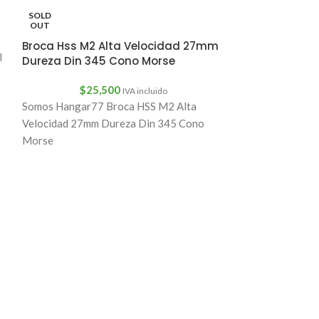
$
4,
SOLD
fresa para cola 
OUT
1/4
Broca Hss M2 Alta Velocidad 27mm
l
Dureza Din 345 Cono Morse
$
25,500
IVA incluido
Somos Hangar77 Broca HSS M2 Alta
Velocidad 27mm Dureza Din 345 Cono
Morse