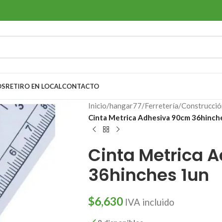
OS
RETIRO EN LOCAL
CONTACTO
Inicio
/
hangar77
/
Ferretería
/
Construcció
Cinta Metrica Adhesiva 90cm 36hinch
Cinta Metrica 
36hinches 1un
$
6,630
IVA incluido