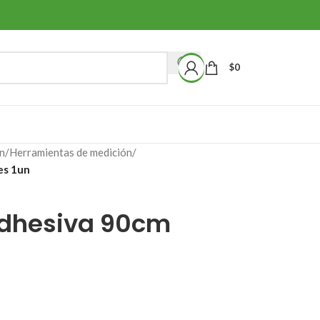
$
0
n
/
Herramientas de medición
/
es 1un
Adhesiva 90cm