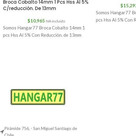
Broca Cobalto 14mm 1 Pcs Hss Al 5%
$
15,29
C/reducción. De 13mm
Somos Hangar77 Br
pcs Hss Al 5% Con 
$
10,965
IVA incluido
Somos Hangar77 Broca Cobalto 14mm 1
pcs Hss Al 5% Con Reducción. de 13mm
Pirámide 756, - San Miguel Santiago de
Chile