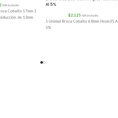
Al 5%
2
IVA incluido
oca Cobalto 17mm 1
$
2,125
IVA incluido
Reducción. de 13mm
1 Unidad Broca Cobalto 6.8mm Hssm35 A
5%