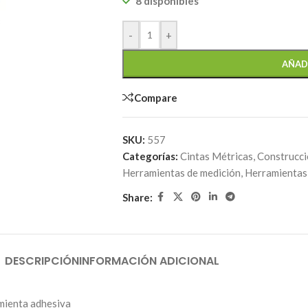
8 disponibles
-
+
AÑAD
Compare
SKU:
557
Categorías:
Cintas Métricas
,
Construcc
Herramientas de medición
,
Herramientas
Share:
DESCRIPCIÓN
INFORMACIÓN ADICIONAL
amienta adhesiva