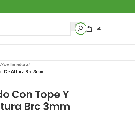
$
0
/
Avellanadora
/
or De Altura Brc 3mm
do Con Tope Y
ltura Brc 3mm