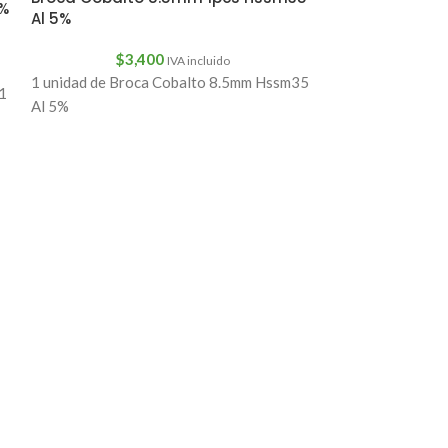
5%
Al 5%
Descripción Des
recargable para 
$
3,400
IVA incluido
18650 1500mAh (
1 unidad de Broca Cobalto 8.5mm Hssm35
ionCaracterístic
1
Al 5%
calidad 100% Q.C