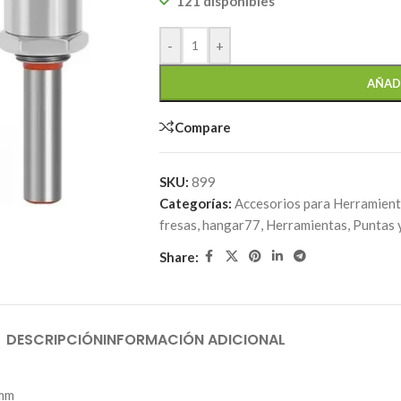
121 disponibles
-
+
AÑAD
Compare
SKU:
899
Categorías:
Accesorios para Herramien
fresas
,
hangar77
,
Herramientas
,
Puntas 
Share:
DESCRIPCIÓN
INFORMACIÓN ADICIONAL
3mm