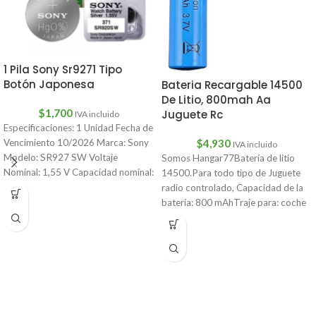
1 Pila Sony Sr9271 Tipo
Botón Japonesa
Bateria Recargable 14500
De Litio, 800mah Aa
$
1,700
Juguete Rc
IVA incluido
Especificaciones: 1 Unidad Fecha de
$
4,930
Vencimiento 10/2026 Marca: Sony
IVA incluido
Modelo: SR927 SW Voltaje
Somos Hangar77Batería de litio
Nominal: 1,55 V Capacidad nominal:
14500.Para todo tipo de Juguete
45mAh Vida
radio controlado, Capacidad de la
batería: 800 mAhTraje para: coche
acrobático