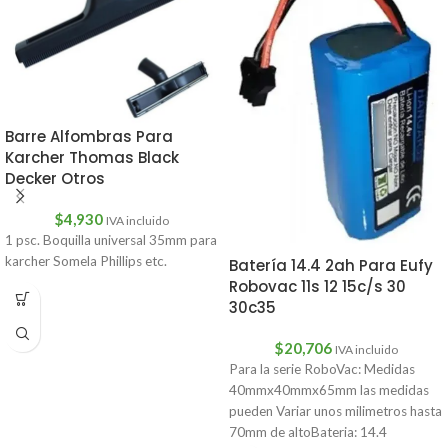
Barre Alfombras Para
Karcher Thomas Black
Decker Otros
$
4,930
IVA incluido
1 psc. Boquilla universal 35mm para
karcher Somela Phillips etc.
Batería 14.4 2ah Para Eufy
Robovac 11s 12 15c/s 30
30c35
$
20,706
IVA incluido
Para la serie RoboVac: Medidas
40mmx40mmx65mm las medidas
pueden Variar unos milimetros hasta
70mm de altoBateria: 14.4