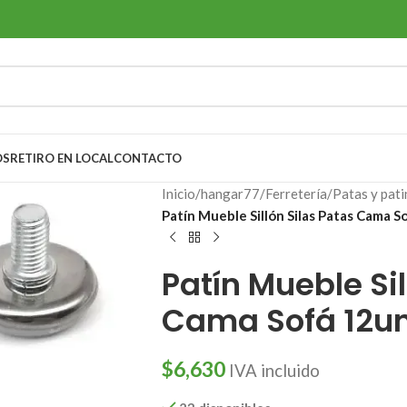
OS
RETIRO EN LOCAL
CONTACTO
Inicio
/
hangar77
/
Ferretería
/
Patas y pati
Patín Mueble Sillón Silas Patas Cama S
Patín Mueble Sil
Cama Sofá 12un 
$
6,630
IVA incluido