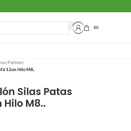
$
0
nes
/
Patines
/
ofá 12un Hilo M8..
lón Silas Patas
Hilo M8..