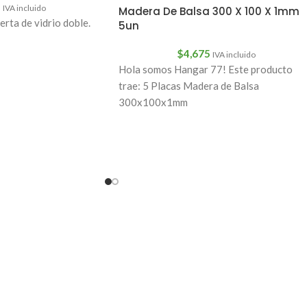
5
IVA incluido
Madera De Balsa 300 X 100 X 1mm
rta de vidrio doble.
5un
$
4,675
IVA incluido
Hola somos Hangar 77! Este producto
trae: 5 Placas Madera de Balsa
300x100x1mm