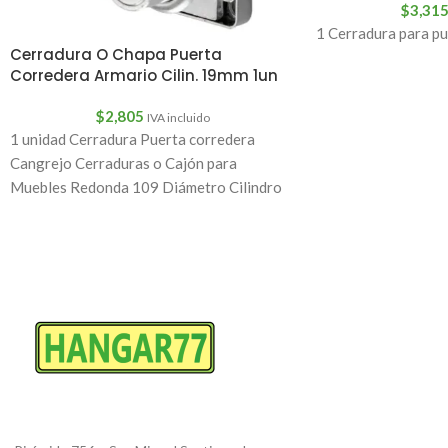
$
3,31
1 Cerradura para pue
Cerradura O Chapa Puerta
Corredera Armario Cilin. 19mm 1un
$
2,805
IVA incluido
1 unidad Cerradura Puerta corredera
Cangrejo Cerraduras o Cajón para
Muebles Redonda 109 Diámetro Cilindro
1,9 Cm (19 mm)Largo del