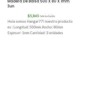
Madera De Balsa 500 X 80 X 1mm
4 Patines oculto
3un
7.5 cm de largo.
$
5,865
IVA incluido
Hola somos Hangar77! nuestro producto
es : Longitud: 500mm Ancho: 80mm
Espesor: 1mm Cantidad: 3 unidades