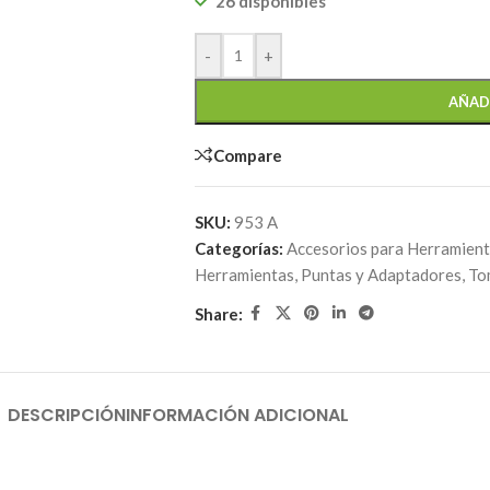
26 disponibles
-
+
AÑAD
Compare
SKU:
953 A
Categorías:
Accesorios para Herramien
Herramientas
,
Puntas y Adaptadores
,
To
Share:
DESCRIPCIÓN
INFORMACIÓN ADICIONAL