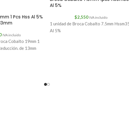
Al 5%
mm 1 Pcs Hss Al 5%
$
2,550
IVA incluido
 13mm
1 unidad de Broca Cobalto 7.5mm Hssm3
Al 5%
0
IVA incluido
oca Cobalto 19mm 1
Reducción. de 13mm