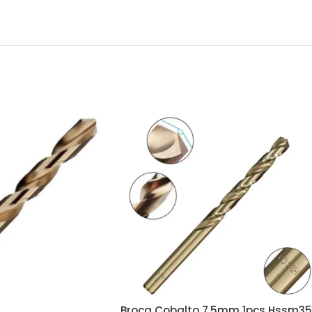
Broca Cobalto 7.5mm 1pcs Hssm35