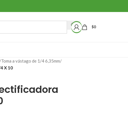
$
0
/
Toma a vástago de 1/4 6,35mm
/
/4 X 10
ectificadora
0