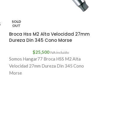
Descripción Des
recargable para 
18650 1500mAh (
SOLD
5
OUT
ionCaracterístic
calidad 100% Q.C
Broca Hss M2 Alta Velocidad 27mm
Dureza Din 345 Cono Morse
$
25,500
IVA incluido
Somos Hangar77 Broca HSS M2 Alta
Velocidad 27mm Dureza Din 345 Cono
Morse