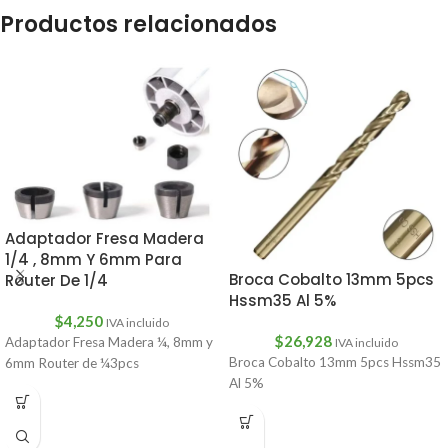
Productos relacionados
Adaptador Fresa Madera
1/4 , 8mm Y 6mm Para
Broca Cobalto 13mm 5pcs
Router De 1/4
Hssm35 Al 5%
$
4,250
IVA incluido
$
26,928
Adaptador Fresa Madera ¼, 8mm y
IVA incluido
Broca Cobalto 13mm 5pcs Hssm35
6mm Router de ¼3pcs
Al 5%