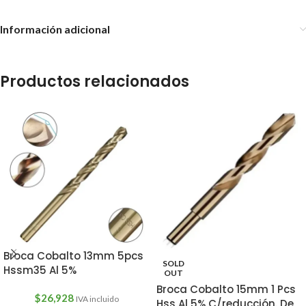
Información adicional
Productos relacionados
Broca Cobalto 13mm 5pcs
SOLD
Hssm35 Al 5%
OUT
Broca Cobalto 15mm 1 Pcs
$
26,928
IVA incluido
Hss Al 5% C/reducción. De