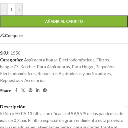
-
+
AÑADIR AL CARRITO
Compare
SKU:
1558
Categorías:
Aspiradora hogar
,
Electrodomésticos
,
Filtros
,
hangar77
,
Karcher
,
Para Aspiradoras
,
Para Hogar
,
Pequeños
Electrodomésticos
,
Repuestos Aspiradoras y purificadores
,
Repuestos y Accesorios
Share:
Descripción
El filtro HEPA 13 filtra con eficacia el 99,95 % de las partículas de
más de 0,3 µm. El filtro especial de gran rendimiento está provisto
de un sellado especialmente hermético para proteger frente al