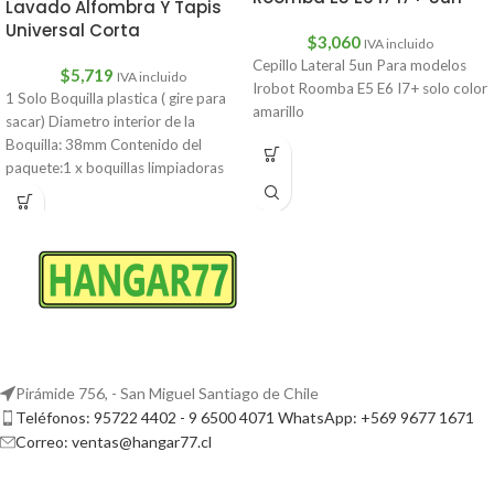
Lavado Alfombra Y Tapis
Universal Corta
$
3,060
IVA incluido
Cepillo Lateral 5un Para modelos
$
5,719
IVA incluido
Irobot Roomba E5 E6 I7+ solo color
1 Solo Boquilla plastica ( gire para
amarillo
sacar) Diametro interior de la
Boquilla: 38mm Contenido del
paquete:1 x boquillas limpiadoras
Pirámide 756, - San Miguel Santiago de Chile
Teléfonos: 95722 4402 - 9 6500 4071 WhatsApp: +569 9677 1671
Correo: ventas@hangar77.cl