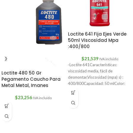
Loctite 641 Fija Ejes Verde
50ml Viscosidad Mpa
:400/800
$
21,539
IVA incluido
-Loctite 641Características:
viscosidad media, fácil de
Loctite 480 50 Gr
desmontar.Viscosidad (mpa) s) :
Pegamento Caucho Para
400/800Capacidad: 50 mlColor:
Metal Metal, Imanes
amarilloFuerza de corte
psi:940Espacio máximo de llenado
$
23,256
IVA incluido