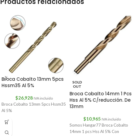
Productos relacionados
Broca Cobalto 13mm 5pcs
SOLD
Hssm35 Al 5%
OUT
Broca Cobalto 14mm 1 Pcs
$
26,928
IVA incluido
Hss Al 5% C/reducción. De
Broca Cobalto 13mm 5pcs Hssm35
13mm
Al 5%
$
10,965
IVA incluido
Somos Hangar77 Broca Cobalto
14mm 1 pcs Hss Al 5% Con