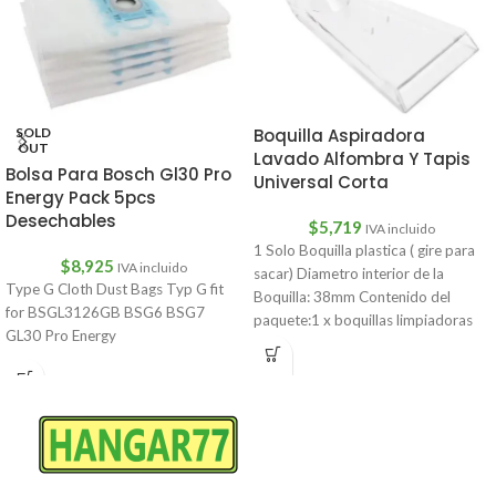
Boquilla Aspiradora
SOLD
OUT
Lavado Alfombra Y Tapis
Bolsa Para Bosch Gl30 Pro
Universal Corta
Energy Pack 5pcs
Desechables
$
5,719
IVA incluido
1 Solo Boquilla plastica ( gire para
$
8,925
IVA incluido
sacar) Diametro interior de la
Type G Cloth Dust Bags Typ G fit
Boquilla: 38mm Contenido del
for BSGL3126GB BSG6 BSG7
paquete:1 x boquillas limpiadoras
GL30 Pro Energy