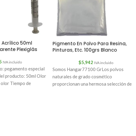
Acrílico 50ml
Pigmento En Polvo Para Resina,
rente Plexiglás
Pinturas, Etc. 100grs Blanco
5
$
5,942
IVA incluido
IVA incluido
o: pegamento especial
Somos Hangar77100 GrLos polvos
del producto: 50ml Olor
naturales de grado cosmético
o olor Tiempo de
proporcionan una hermosa selección de
amente 24
colores deslumbrante para proyectos de
bricolaje.como hacer