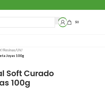
$
0
Y
/
Resinas
/
UV
/
leta Joyas 100g
al Soft Curado
yas 100g