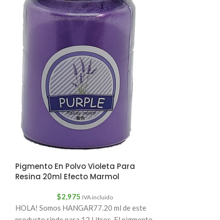
Pigmento En Polvo Violeta Para
Pigmento Polv
Resina 20ml Efecto Marmol
Resina 20ml E
$
2,975
$
2,
IVA incluido
HOLA! Somos HANGAR77.20 ml de este
HOLA! Somos HA
producto rinde para 12 Litros. El pigmento
producto rinde p