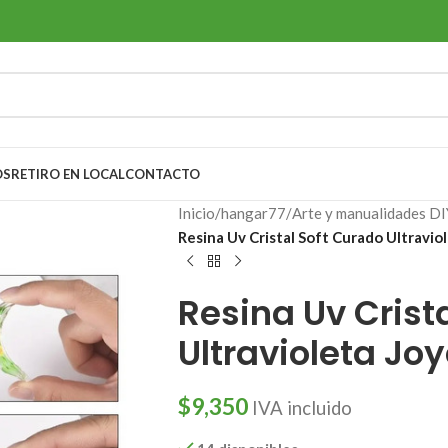
OS
RETIRO EN LOCAL
CONTACTO
Inicio
/
hangar77
/
Arte y manualidades DI
Resina Uv Cristal Soft Curado Ultravio
Resina Uv Crist
Ultravioleta Jo
$
9,350
IVA incluido