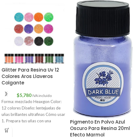
Glitter Para Resina Uv 12
Colores Aros Llaveros
Colgante
$
5,780
IVA incluido
Forma: mezclado Heaxgon Color:
12 colores Diseño: lentejuelas de
uñas brillantes ultrafinas Cómo usar
1. Prepara tus uñas con una
Pigmento En Polvo Azul
Oscuro Para Resina 20ml
Efecto Marmol