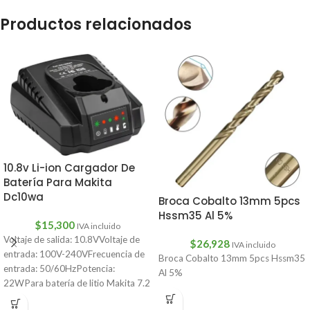
Productos relacionados
10.8v Li-ion Cargador De
Batería Para Makita
Dc10wa
Broca Cobalto 13mm 5pcs
Hssm35 Al 5%
$
15,300
IVA incluido
Voltaje de salida: 10.8VVoltaje de
$
26,928
IVA incluido
entrada: 100V-240VFrecuencia de
Broca Cobalto 13mm 5pcs Hssm35
entrada: 50/60HzPotencia:
Al 5%
22WPara batería de litio Makita 7.2
V/10.8VCantidad: 1 ud.