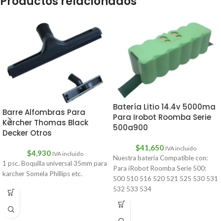
Productos relacionados
Batería Litio 14.4v 5000ma
Barre Alfombras Para
Para Irobot Roomba Serie
Karcher Thomas Black
500a900
Decker Otros
$
41,650
IVA incluido
$
4,930
IVA incluido
Nuestra batería Compatible con:
1 psc. Boquilla universal 35mm para
Para iRobot Roomba Serie 500:
karcher Somela Phillips etc.
500 510 516 520 521 525 530 531
532 533 534