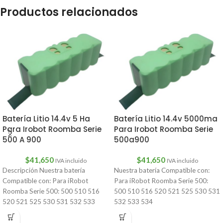
Productos relacionados
Batería Litio 14.4v 5 Ha
Batería Litio 14.4v 5000ma
Para Irobot Roomba Serie
Para Irobot Roomba Serie
500 A 900
500a900
$
41,650
$
41,650
IVA incluido
IVA incluido
Descripción Nuestra batería
Nuestra batería Compatible con:
Compatible con: Para iRobot
Para iRobot Roomba Serie 500:
Roomba Serie 500: 500 510 516
500 510 516 520 521 525 530 531
520 521 525 530 531 532 533
532 533 534