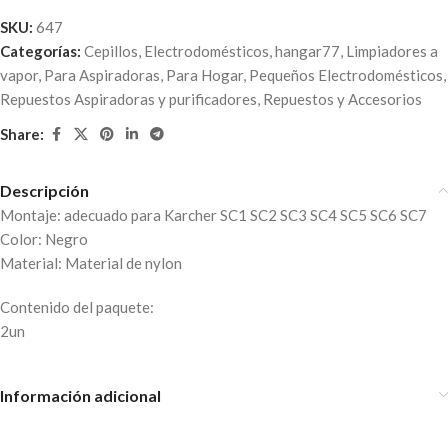
SKU:
647
Categorías:
Cepillos
,
Electrodomésticos
,
hangar77
,
Limpiadores a
vapor
,
Para Aspiradoras
,
Para Hogar
,
Pequeños Electrodomésticos
,
Repuestos Aspiradoras y purificadores
,
Repuestos y Accesorios
Share:
Descripción
Montaje: adecuado para Karcher SC1 SC2 SC3 SC4 SC5 SC6 SC7
Color: Negro
Material: Material de nylon
Contenido del paquete:
2un
Información adicional