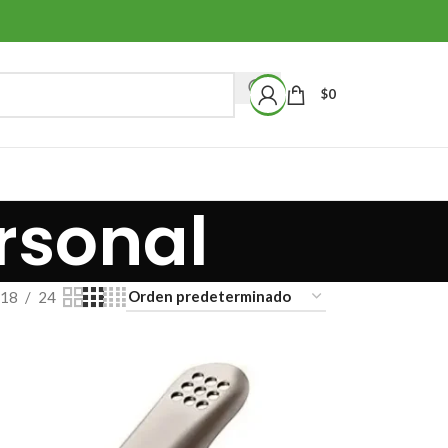
$
0
rsonal
18
24