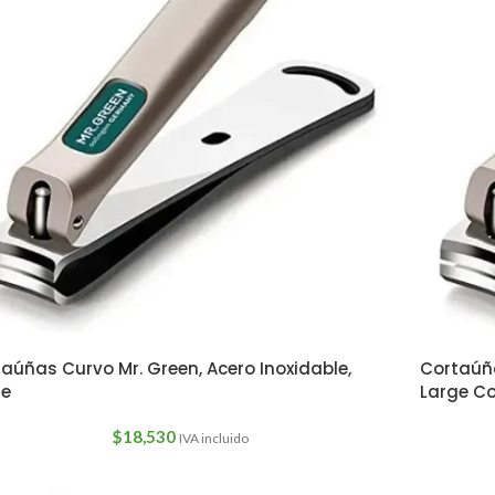
aúñas Curvo Mr. Green, Acero Inoxidable,
Cortaúña
ge
Large C
$
18,530
IVA incluido