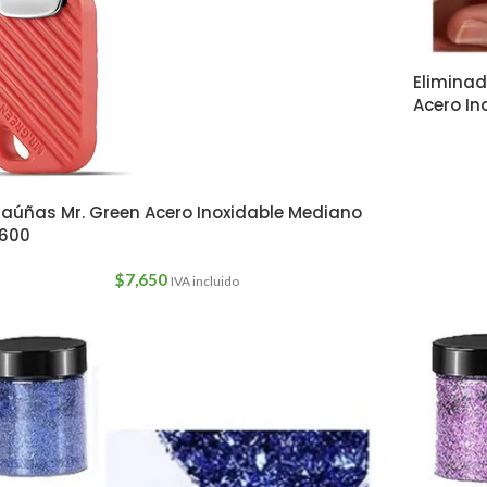
Eliminad
Acero In
aúñas Mr. Green Acero Inoxidable Mediano
1600
$
7,650
IVA incluido