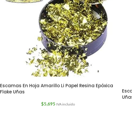
Escamas En Hoja Amarillo Li Papel Resina Epóxica
Esca
Flake Uñas
Uñas
$
5,695
IVA incluido