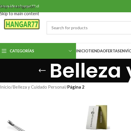
ienvenidos a hangar77.cl
Skip to navigation
Skip to main content
CATEGORÍAS
INICIO
TIENDA
OFERTAS
ENVÍ
Belleza
Inicio
/
Belleza y Cuidado Personal
/
Página 2