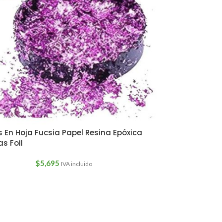
En Hoja Fucsia Papel Resina Epóxica
as Foil
$
5,695
IVA incluido