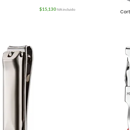
$
15,130
IVA incluido
Cort