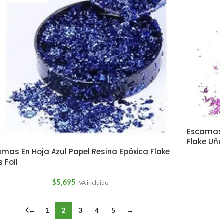
Escamas 
Flake Uñ
mas En Hoja Azul Papel Resina Epóxica Flake
 Foil
$
5,695
IVA incluido
←
1
2
3
4
5
→