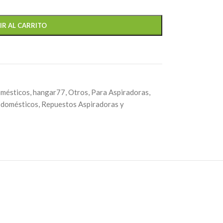
IR AL CARRITO
omésticos
,
hangar77
,
Otros
,
Para Aspiradoras
,
odomésticos
,
Repuestos Aspiradoras y