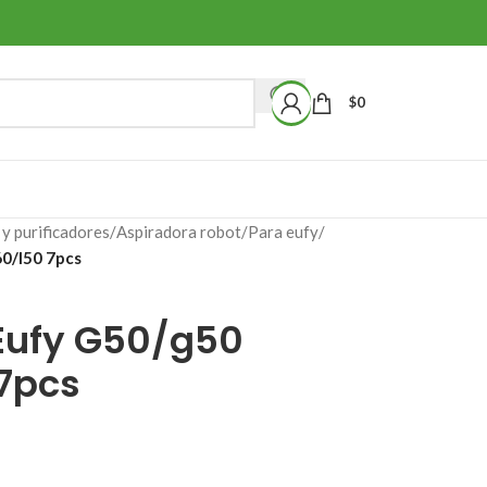
$
0
y purificadores
/
Aspiradora robot
/
Para eufy
/
0/l50 7pcs
Eufy G50/g50
 7pcs