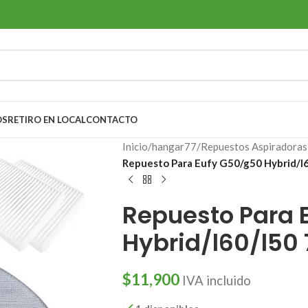
OS
RETIRO EN LOCAL
CONTACTO
Inicio
/
hangar77
/
Repuestos Aspiradoras 
Repuesto Para Eufy G50/g50 Hybrid/l6
Repuesto Para 
Hybrid/l60/l50
$
11,900
IVA incluido