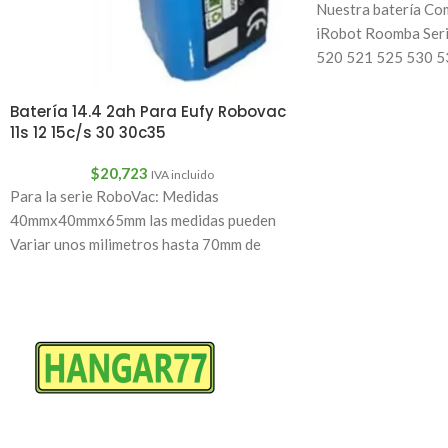
Nuestra batería Com
iRobot Roomba Seri
520 521 525 530 5
Batería 14.4 2ah Para Eufy Robovac
11s 12 15c/s 30 30c35
$
20,723
IVA incluido
Para la serie RoboVac: Medidas
40mmx40mmx65mm las medidas pueden
Variar unos milimetros hasta 70mm de
altoBateria: 14.4 2000mAhEufy RoboVac
11