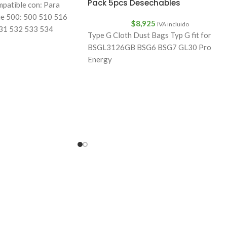
Pack 5pcs Desechables
patible con: Para
e 500: 500 510 516
$
8,925
IVA incluido
31 532 533 534
Type G Cloth Dust Bags Typ G fit for
BSGL3126GB BSG6 BSG7 GL30 Pro
Energy