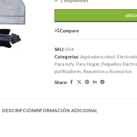
1 disponibles
AÑAD
Compare
SKU:
054
Categorías:
Aspiradora robot
,
Electrod
Para eufy
,
Para Hogar
,
Pequeños Electr
purificadores
,
Repuestos y Accesorios
Share:
DESCRIPCIÓN
INFORMACIÓN ADICIONAL