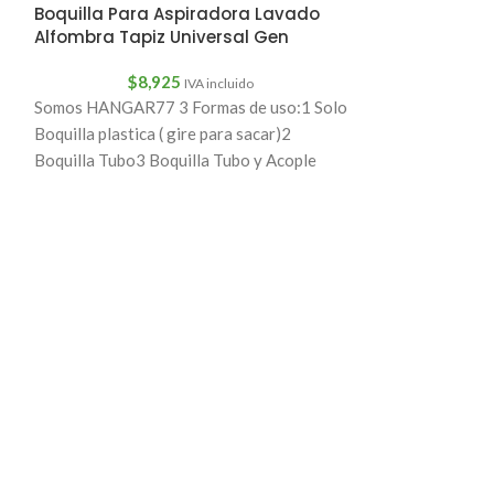
Tamaño: ancho: 
Boquilla Para Aspiradora Lavado
Alfombra Tapiz Universal Gen
$
8,925
IVA incluido
Somos HANGAR77 3 Formas de uso:1 Solo
Boquilla plastica ( gire para sacar)2
Boquilla Tubo3 Boquilla Tubo y Acople
Nombre: