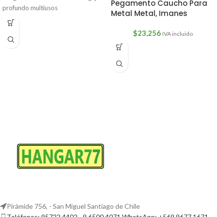
Pegamento Caucho Para
profundo multiusos
Metal Metal, Imanes
Descripción:Características:
3unColor:1 un negro1
$
23,256
IVA incluido
Pirámide 756, - San Miguel Santiago de Chile
Teléfonos: 95722 4402 - 9 6500 4071 WhatsApp: +569 9677 1671