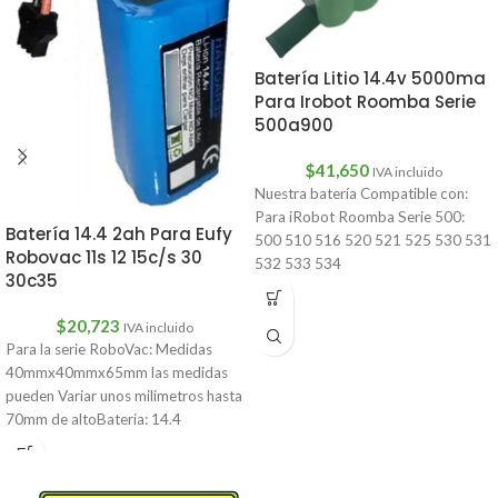
Batería Litio 14.4v 5000ma
Para Irobot Roomba Serie
500a900
$
41,650
IVA incluido
Nuestra batería Compatible con:
Para iRobot Roomba Serie 500:
Batería 14.4 2ah Para Eufy
500 510 516 520 521 525 530 531
Robovac 11s 12 15c/s 30
532 533 534
30c35
$
20,723
IVA incluido
Para la serie RoboVac: Medidas
40mmx40mmx65mm las medidas
pueden Variar unos milimetros hasta
70mm de altoBateria: 14.4
2000mAhEufy RoboVac 11