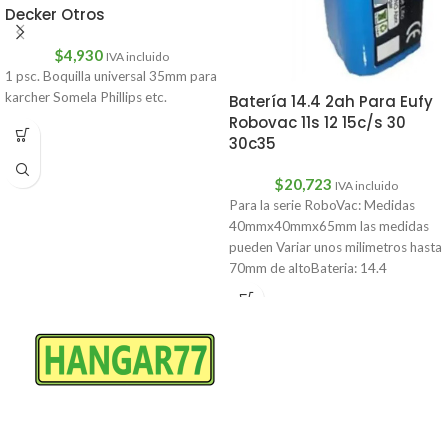
Decker Otros
$
4,930
IVA incluido
1 psc. Boquilla universal 35mm para
karcher Somela Phillips etc.
Batería 14.4 2ah Para Eufy
Robovac 11s 12 15c/s 30
30c35
$
20,723
IVA incluido
Para la serie RoboVac: Medidas
40mmx40mmx65mm las medidas
pueden Variar unos milimetros hasta
70mm de altoBateria: 14.4
2000mAhEufy RoboVac 11