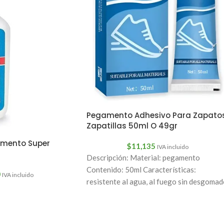
Pegamento Adhesivo Para Zapato
Zapatillas 50ml O 49gr
amento Super
$
11,135
IVA incluido
Descripción: Material: pegamento
Contenido: 50ml Características:
0
IVA incluido
resistente al agua, al fuego sin desgomad
no daña tus manos. 1. Pulido y