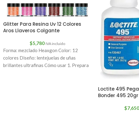
Glitter Para Resina Uv 12 Colores
Aros Llaveros Colgante
$
5,780
IVA incluido
Forma: mezclado Heaxgon Color: 12
colores Diseño: lentejuelas de uñas
brillantes ultrafinas Cómo usar 1. Prepara
tus uñas con una
Loctite 495 Peg
Bonder 495 20gr
$
7,65