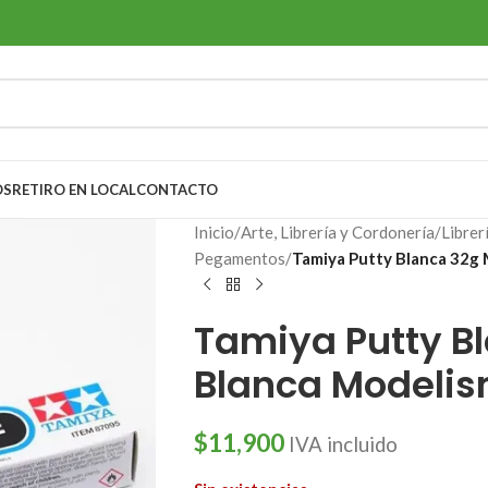
OS
RETIRO EN LOCAL
CONTACTO
Inicio
/
Arte, Librería y Cordonería
/
Librer
Pegamentos
/
Tamiya Putty Blanca 32g
Tamiya Putty Bl
Blanca Modeli
$
11,900
IVA incluido