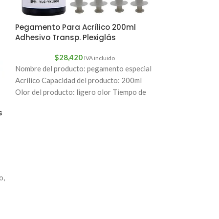
Pegamento Para Acrílico 200ml
Adhesivo Transp. Plexiglás
$
28,420
IVA incluido
Pegamento Uv
Nombre del producto: pegamento especial
Cristal 50ml V
Acrílico Capacidad del producto: 200ml
Olor del producto: ligero olor Tiempo de
$
11
curado: aproximadamente 24
Característica:
s
Requiere Luz Uv
50mlAspecto: Líq
transparente o a
cps:
o,