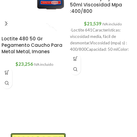
50ml Viscosidad Mpa
:400/800
$
21,539
IVA incluido
-Loctite 641Características:
viscosidad media, fácil de
Loctite 480 50 Gr
desmontar.Viscosidad (mpa) s) :
Pegamento Caucho Para
400/800Capacidad: 50 mlColor:
Metal Metal, Imanes
amarilloFuerza de corte
psi:940Espacio máximo de llenado
$
23,256
IVA incluido