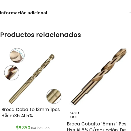
Información adicional
Productos relacionados
Broca Cobalto 13mm 1pcs
SOLD
Hssm35 Al 5%
OUT
Broca Cobalto 15mm 1 Pcs
$
9,350
IVA incluido
Hss Al 5% C/reducción. De