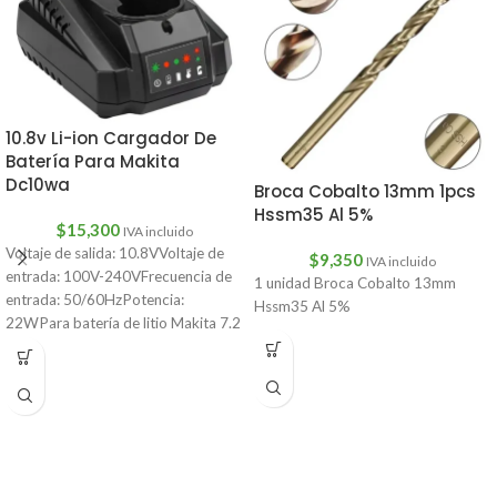
10.8v Li-ion Cargador De
Batería Para Makita
Dc10wa
Broca Cobalto 13mm 1pcs
Hssm35 Al 5%
$
15,300
IVA incluido
Voltaje de salida: 10.8VVoltaje de
$
9,350
IVA incluido
entrada: 100V-240VFrecuencia de
1 unidad Broca Cobalto 13mm
entrada: 50/60HzPotencia:
Hssm35 Al 5%
22WPara batería de litio Makita 7.2
V/10.8VCantidad: 1 ud.